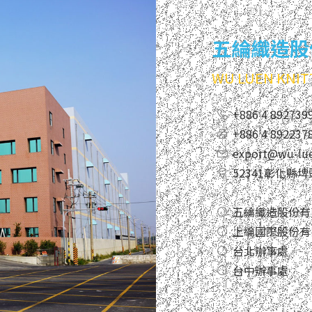
五綸織造股
WU LUEN KNITT
+886 4 892739
+886 4 892237
export@wu-lu
52341彰化縣
五綸織造股份有
上綸國際股份有限
台北辦事處
台中辦事處