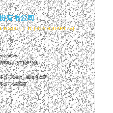
份有限公司
ING CO., LTD. (HEADQUARTER)
9
8
en.com.tw
埤頭鄉彰水路三段859號
限公司 (經編、圓編織造廠)
公司 (染整廠)