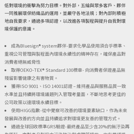
低對環境的衝擊為努力目標。對外部，五綸與眾多客戶、夥伴
一同推展環保紡織品的運用，並嚴守各地法規；對內部則積極
地自我要求，通過多項認證，以改進各項製程與提升自我對環
境保護的意識。
成為Bluesign® system夥伴-要求化學品使用須合乎標準、
重視公司管理與製程面內環境永續性的精神存在，確保產品對
消費者絕無威脅性
取得OEKO-TEX® Standard 100標章- 向消費者保證產品無
殘留影響健康之有害物質。
獲得ISO 9001、ISO 14001認證 – 維持產品與服務品質一致
水準並且持續將環境議題列入管理考量面，不斷地思考更佳的
公司政策以達環境永續目標。
使用HIGG指數-從中覺察可改善的環境要素缺口，作為未來
發展與改善的方向並且持續追求對環境更友善的管理方式。
通過全球回收標準GRS驗證-最終產品至少含20%的無汙染再