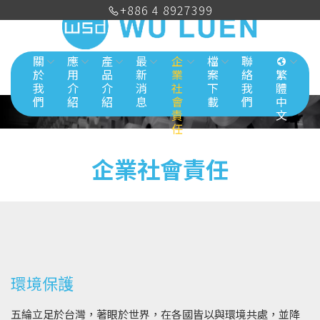
+886 4 8927399
關
應
產
最
企
檔
聯
於
用
品
新
業
案
絡
繁
我
介
介
消
社
下
我
體
們
紹
紹
息
會
載
們
中
責
文
任
企業社會責任
環境保護
五綸立足於台灣，著眼於世界，在各國皆以與環境共處，並降