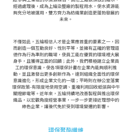
經過處理後，成為上綸染整廠的製程用水，使水資源能
夠充分地被運用，雙方齊力為紡織業創造更蓬勃發展的
未來。
不僅如此，五綸相信人才是企業應首重的要素之一，因
而創造一個互動良好、性別平等，並擁有正確的管理道
德作為行為準則的職場，使員工能在優質的環境裡大展
身手，且獲得正面的回饋；此外，我們積極建立企業員
工的環保意識，使各項環保計畫在企業內能夠順利推
動，並且激發出更多創新作為，達到組織全面性的環保
意識進化，形成企業文化的一環；平時則在辦公室落實
環保政策-有限度地使用空調、重複利用回收紙張與中午
關燈節電等。近年來，五綸持續地改善製程與推出環保
織品，以宏觀角度經營事業，一步一步更接近理想中的
綠色企業，讓後代免於受到環境變遷的影響。
環保聚酯纖維