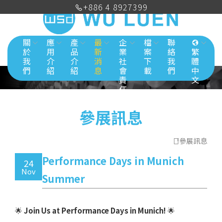
+886 4 8927399
關
應
產
最
企
檔
聯
於
用
品
新
業
案
絡
繁
我
介
介
消
社
下
我
體
們
紹
紹
息
會
載
們
中
責
文
任
參展訊息
參展訊息
Performance Days in Munich
24
Nov
Summer
🌟
Join Us at Performance Days in Munich!
🌟