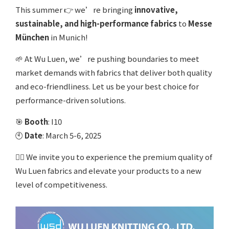
This summer 👉 we’re bringing
innovative,
sustainable, and high-performance fabrics
to
Messe
München
in Munich!
🌱 At Wu Luen, we’re pushing boundaries to meet
market demands with fabrics that deliver both quality
and eco-friendliness. Let us be your best choice for
performance-driven solutions.
🎯
Booth
: I10
🕙
Date
: March 5-6, 2025
🚶‍♂️ We invite you to experience the premium quality of
Wu Luen fabrics and elevate your products to a new
level of competitiveness.