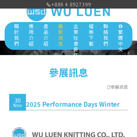
+886 4 8927399
關
應
產
最
企
檔
聯
於
用
品
新
業
案
絡
繁
我
介
介
消
社
下
我
體
們
紹
紹
息
會
載
們
中
責
文
任
參展訊息
參展訊息
30
2025 Performance Days Winter
Nov