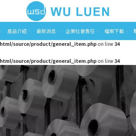
產品介紹
最新消息
企業社會責任
檔案下載
html/source/product/general_item.php
on line
34
html/source/product/general_item.php
on line
34