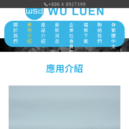
+886 4 8927399
關
應
產
最
企
檔
聯
於
用
品
新
業
案
絡
繁
我
介
介
消
社
下
我
體
們
紹
紹
息
會
載
們
中
責
文
任
應用介紹