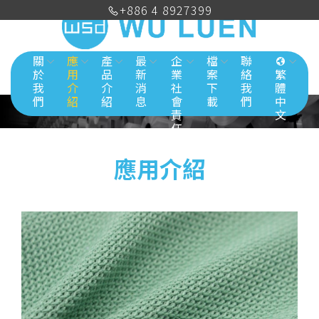
+886 4 8927399
關
應
產
最
企
檔
聯
於
用
品
新
業
案
絡
繁
我
介
介
消
社
下
我
體
們
紹
紹
息
會
載
們
中
責
文
任
應用介紹