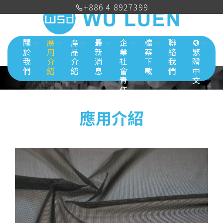
+886 4 8927399
關
應
產
最
企
檔
聯
於
用
品
新
業
案
絡
繁
我
介
介
消
社
下
我
體
們
紹
紹
息
會
載
們
中
責
文
任
應用介紹