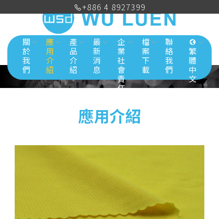
+886 4 8927399
關
應
產
最
企
檔
聯
於
用
品
新
業
案
絡
繁
我
介
介
消
社
下
我
體
們
紹
紹
息
會
載
們
中
責
文
任
應用介紹