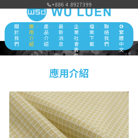
+886 4 8927399
關
應
產
最
企
檔
聯
於
用
品
新
業
案
絡
繁
我
介
介
消
社
下
我
體
們
紹
紹
息
會
載
們
中
責
文
任
應用介紹