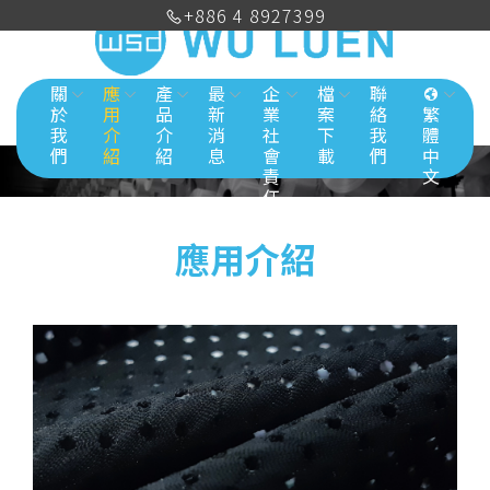
+886 4 8927399
關
應
產
最
企
檔
聯
於
用
品
新
業
案
絡
繁
我
介
介
消
社
下
我
體
們
紹
紹
息
會
載
們
中
責
文
任
應用介紹