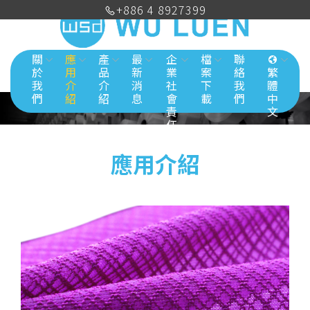
+886 4 8927399
關
應
產
最
企
檔
聯
於
用
品
新
業
案
絡
繁
我
介
介
消
社
下
我
體
們
紹
紹
息
會
載
們
中
責
文
任
應用介紹