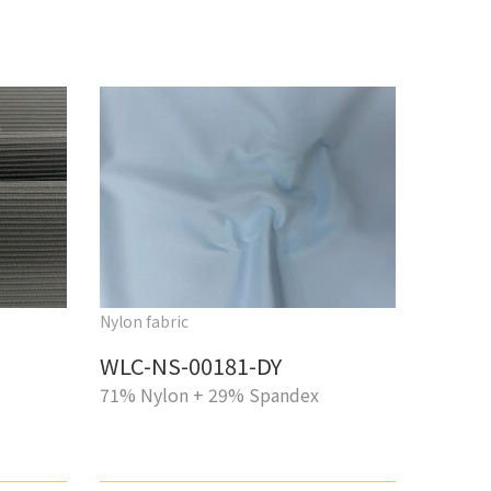
Nylon fabric
WLC-NS-00181-DY
71% Nylon + 29% Spandex