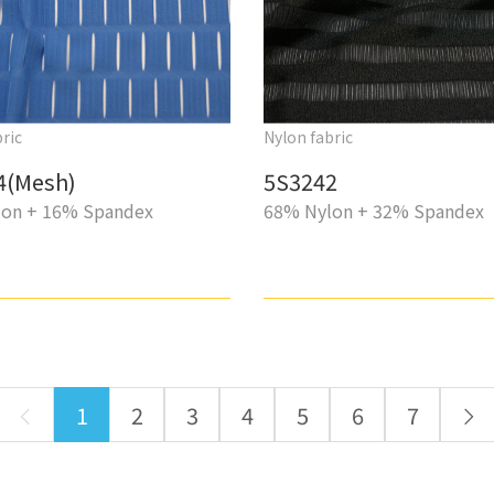
ric
Nylon fabric
4(Mesh)
5S3242
on + 16% Spandex
68% Nylon + 32% Spandex
1
2
3
4
5
6
7