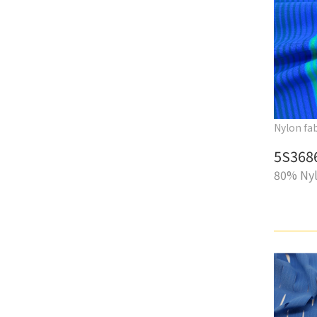
Nylon fab
5S368
80% Nyl