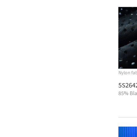
Nylon fab
5S264
85% Bla