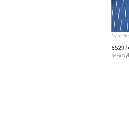
Nylon fab
5S297
84% Nyl