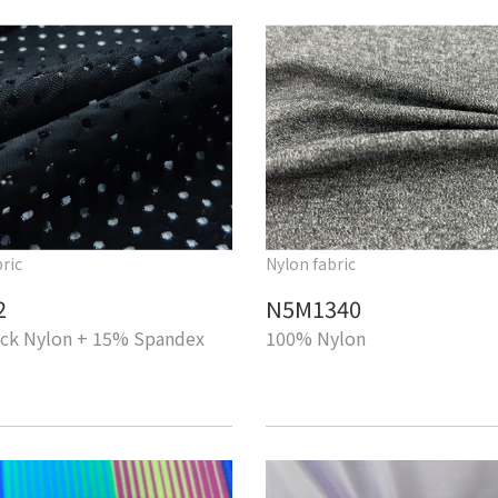
ric
Nylon fabric
2
N5M1340
ck Nylon + 15% Spandex
100% Nylon