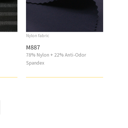
Nylon fabric
M887
78% Nylon + 22% Anti-Odor
Spandex