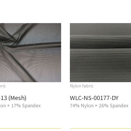
ric
Nylon fabric
13 (Mesh)
WLC-NS-00177-DY
on + 17% Spandex
74% Nylon + 26% Spandex