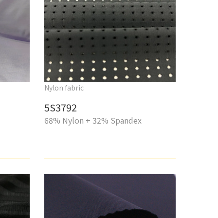
Nylon fabric
5S3792
68% Nylon + 32% Spandex