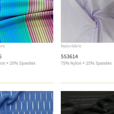
ric
Nylon fabric
6
5S3614
on + 20% Spandex
75% Nylon + 25% Spandex