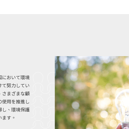
国において環境
けて努力してい
、さまざまな顧
の使用を推進し
得し、環境保護
います。