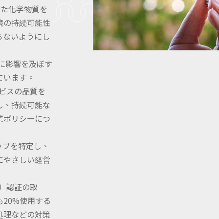
たした化学物質を
境の持続可能性
らないようにし
：健康に影響を及ぼす
ています。
サービスの品質を
し、持続可能な
業ポリシーにつ
ップを特定し、
にやさしい経営
ド）認証の取
20%使用する
処理などの対策