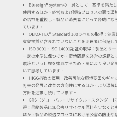
Bluesign® systemの一員として：基準を満
使用するほか、経営および製造プロセスの面で環
の精神を重視し、製品が消費者にとって脅威にな
ています。
OEKO-TEX® Standard 100ラベルの取得
有害物質が含まれていないことを消費者に保証し
ISO 9001、ISO 14001認証の取得：製品と
一定の水準に保つほか、環境問題を経営の課題と
環境という目標を達成するため、常により良い企
いて思考しています。
HIGG指数の使用：改善可能な環境要因のギャ
将来の発展と改善の方向性にするほか、より環境
方針を追求し続けています。
GRS（グローバル・リサイクル・スタンダー
得：最終製品に無公害リサイクル原料を少なくとも
ほか、製品の製造プロセスにおける公害の防止や