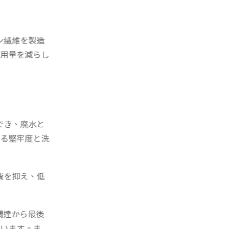
ン繊維を製造
用量を減らし
でき、廃水と
る堅牢度と洗
費を抑え、低
調達から最後
います。ま