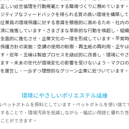
正しい経営倫理を行動規範とする職場づくりに務めています。
ポジティブなフィードバックを得られる質の高い環境を構築して
従業員の環境保護に対する意識を積極的に高めるため、社内の
滑に推進しています。さまざまな革新的な行動を喚起し、組織
全面的に進化させ、企業文化の一環を形成しています。平常時
保護方針の実施：空調の使用の制限、再生紙の再利用、正午は
す。近年、五綸は製造プロセスを継続的に改善し、環境にやさ
ます。未来の世代が環境変化の影響を受けないよう、マクロの
を運営し、一歩ずつ理想的なグリーン企業に近づいています。
環境にやさしいポリエステル繊維
ルペットボトルを原料としています。ペットボトルを使い捨て
することで、環境汚染を低減しながら、幅広い用途と優れた性
ことができます。