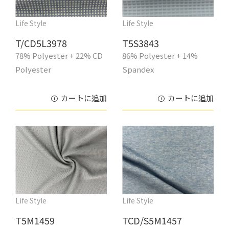
Life Style
Life Style
T/CD5L3978
T5S3843
78% Polyester + 22% CD
86% Polyester + 14%
Polyester
Spandex
カートに追加
カートに追加
Life Style
Life Style
T5M1459
TCD/S5M1457