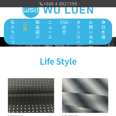
+886 4 8927399
私
製
ニ
ESG
ダ
お
応
た
品
ュ
経
ウ
問
日
用
ち
紹
ー
営
ン
い
本
に
介
ス
ロ
合
語
つ
ー
わ
い
ド
せ
て
Life Style
Life Style
Life Style