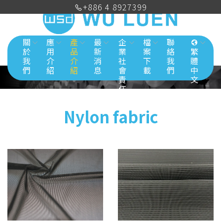
+886 4 8927399
關
應
產
最
企
檔
聯
於
用
品
新
業
案
絡
繁
我
介
介
消
社
下
我
體
們
紹
紹
息
會
載
們
中
責
文
任
Nylon fabric