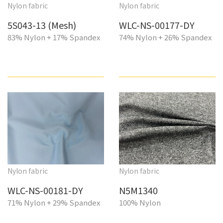
Nylon fabric
Nylon fabric
5S043-13 (Mesh)
WLC-NS-00177-DY
83% Nylon + 17% Spandex
74% Nylon + 26% Spandex
Nylon fabric
Nylon fabric
WLC-NS-00181-DY
N5M1340
71% Nylon + 29% Spandex
100% Nylon