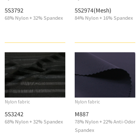
5S3792
5S2974(Mesh)
68% Nylon + 32% Spandex
84% Nylon + 16% Spandex
Nylon fabric
Nylon fabric
5S3242
M887
68% Nylon + 32% Spandex
78% Nylon + 22% Anti-Odor
Spandex