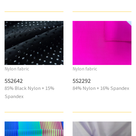
Nylon fabric
Nylon fabric
5S2642
5S2292
85% Black Nylon + 15%
84% Nylon + 16% Spandex
Spandex