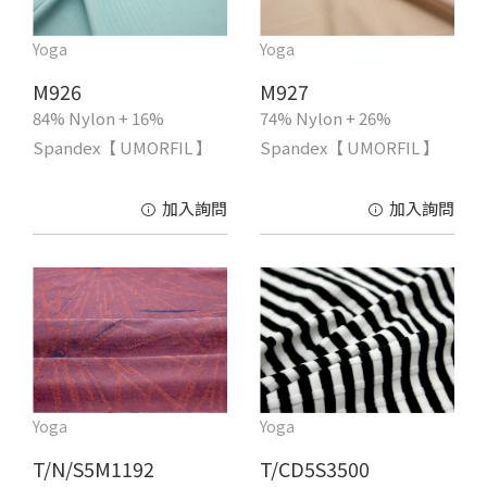
Yoga
Yoga
M926
M927
84% Nylon + 16%
74% Nylon + 26%
Spandex【 UMORFIL 】
Spandex【 UMORFIL 】
加入詢問
加入詢問
Yoga
Yoga
T/N/S5M1192
T/CD5S3500