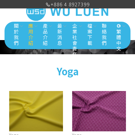
+886 4 8927399
關
應
產
最
企
檔
聯
於
用
品
新
業
案
絡
繁
我
介
介
消
社
下
我
體
們
紹
紹
息
會
載
們
中
責
文
任
Yoga
Yoga
Yoga