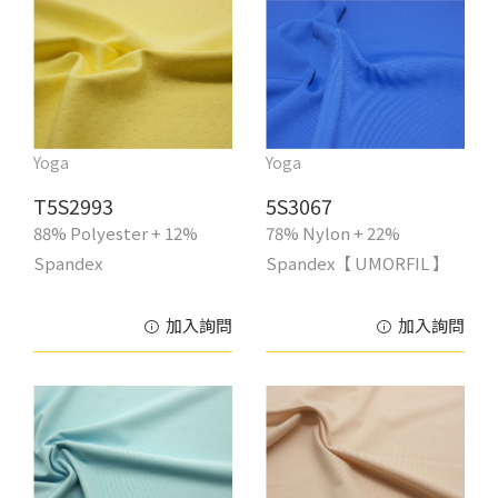
Yoga
Yoga
T5S2993
5S3067
88% Polyester + 12%
78% Nylon + 22%
Spandex
Spandex【 UMORFIL 】
加入詢問
加入詢問