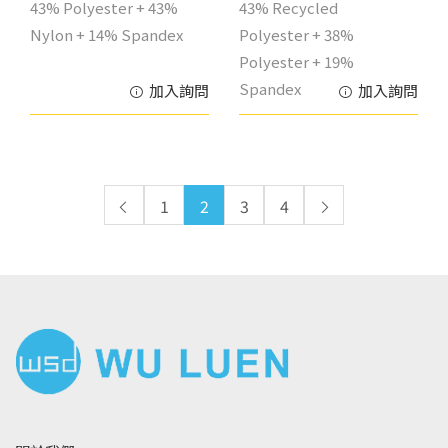
43% Polyester + 43%
43% Recycled
Nylon + 14% Spandex
Polyester + 38%
Polyester + 19%
Spandex
加入詢問
加入詢問
1
2
3
4