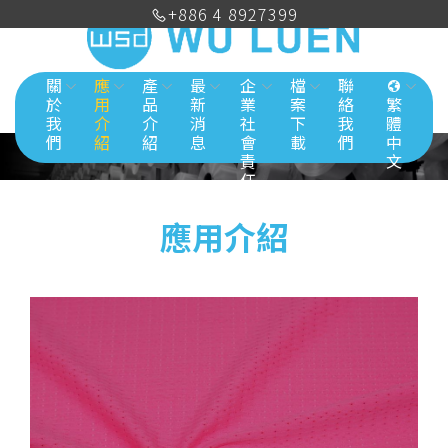
+886 4 8927399
關
應
產
最
企
檔
聯
於
用
品
新
業
案
絡
繁
我
介
介
消
社
下
我
體
們
紹
紹
息
會
載
們
中
責
文
任
應用介紹