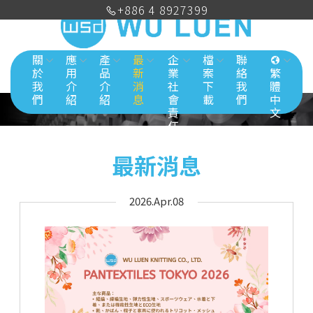
+886 4 8927399
關
應
產
最
企
檔
聯
於
用
品
新
業
案
絡
繁
我
介
介
消
社
下
我
體
們
紹
紹
息
會
載
們
中
責
文
任
最新消息
2026.Apr.08