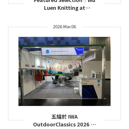
Luen Knitting at
Performance Days
2026.Mar.06
五綸於 IWA
OutdoorClassics 2026 展